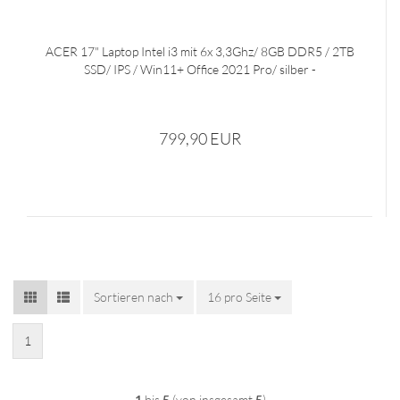
ACER 17" Laptop Intel i3 mit 6x 3,3Ghz/ 8GB DDR5 / 2TB
SSD/ IPS / Win11+ Office 2021 Pro/ silber -
799,90 EUR
Sortieren nach
Sortieren nach
16 pro Seite
pro Seite
1
1
bis
5
(von insgesamt
5
)